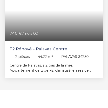
740
€ /mois CC
F2 Rénové - Palavas Centre
2
pièces
44.22
m²
PALAVAS 34250
Centre de Palavas, à 2 pas de la mer,
Appartement de type F2, climatisé, en rez de
chaussée surélevé, composé d'une entrée, salle de
bain, WC indépendant, Belle chambre donnant
sur balcon, Séjour sur balcon également, cuisine
indépendante aménagée et partiellement
équipée. Entièrement rénové. Libre actuellement.
Type de chauffage : Pompe à chaleur Dépôt de
garantie : 680 € Zone NON soumise à