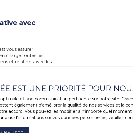
cative avec
est vous assurer
 en charge toutes les
iens et relations avec les
taires fiables et veillons
VÉE EST UNE PRIORITÉ POUR NOU
iez d’un interlocuteur
ment votre bien et vos
ce optimale et une communication pertinente sur notre site. Gra
ttent également d'améliorer la qualité de nos services et la conv
re accord. Vous pouvez les modifier à n'importe quel moment via
, notre objectif est de
r plus d'informations sur vos données personnelles, veuillez con
n minimisant votre stress
NNALISER