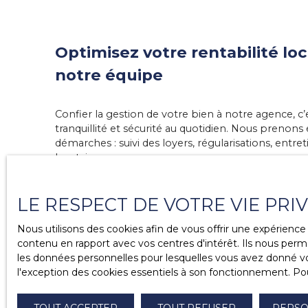
Optimisez votre rentabilité lo
notre équipe
Confier la gestion de votre bien à notre agence, c’
tranquillité et sécurité au quotidien. Nous prenons
démarches : suivi des loyers, régularisations, entret
locataires.
Grâce à notre expertise, nous sélectionnons des loca
LE RESPECT DE VOTRE VIE PRI
au respect de vos obligations légales. Vous bénéfic
unique, réactif et disponible, qui connaît parfaite
Nous utilisons des cookies afin de vous offrir une expérien
attentes.
contenu en rapport avec vos centres d'intérêt. Ils nous perme
les données personnelles pour lesquelles vous avez donné vot
Que vous soyez propriétaire occupé ou investisseur
l'exception des cookies essentiels à son fonctionnement. Pou
maximiser la rentabilité de votre logement tout e
et vos contraintes administratives.
TOUT ACCEPTER
TOUT REFUSER
PERSO