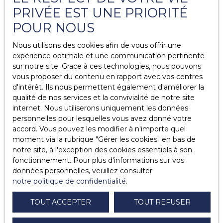
Le directeur de publication est Monsieur/Madame
PRIVÉE EST UNE PRIORITÉ
BOULENC Adraël en sa qualité de Gérant de Agence
Générale Boulenc • SASBOULENC IMMOBILIER au
POUR NOUS
capital de 5000 € • SIRET 85181679300026 • TVA FR
38851816793 7 • Carte pro 3402 2019 000 041 756
Nous utilisons des cookies afin de vous offrir une
délivrée par Hérault Av. Jacqueline Auriol Tous Mauguio •
expérience optimale et une communication pertinente
La société ne doit recevoir ni détenir d'autres fonds,
sur notre site. Grace à ces technologies, nous pouvons
effets ou valeurs que ceux représentatifs de sa
vous proposer du contenu en rapport avec vos centres
rémunération ou de sa commission • Caisse de garantie
d'intérêt. Ils nous permettent également d'améliorer la
auprès de SOCAF 26 Rue de Suffren 75015 Paris
qualité de nos services et la convivialité de notre site
internet. Nous utiliserons uniquement les données
Conformément à l’article L. 612-1 du Code de la
personnelles pour lesquelles vous avez donné votre
consommation, en cas de litige, le consommateur a la
accord. Vous pouvez les modifier à n'importe quel
possibilité de recourir gratuitement au médiateur de la
moment via la rubrique ″Gérer les cookies″ en bas de
consommation dont l’entreprise relève.
notre site, à l'exception des cookies essentiels à son
Coordonnées du médiateur :
fonctionnement. Pour plus d'informations sur vos
- Nom: MEDIATION VIVONS MIEUX ENSEMBLE
données personnelles, veuillez consulter
- Adresse: 2 impasse de Beauregard
notre politique de confidentialité
.
- Commune: Nancy 54000
- E-mail: mediation@vivons-mieux-ensemble.fr
TOUT ACCEPTER
TOUT REFUSER
- Site web:
https://www.mediation-vivons-mieux-
ensemble.fr