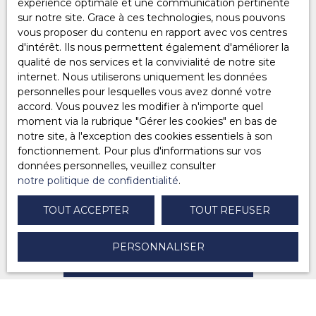
expérience optimale et une communication pertinente
souhaitez pas faire l'objet de prospection
sur notre site. Grace à ces technologies, nous pouvons
commerciale par voie téléphonique, vous pouvez
vous proposer du contenu en rapport avec vos centres
vous inscrire gratuitement sur la liste d'opposition
d'intérêt. Ils nous permettent également d'améliorer la
au démarchage téléphonique, prévu par l'article
qualité de nos services et la convivialité de notre site
L223-1 du code de la consommation, sur le site
internet. Nous utiliserons uniquement les données
Internet www.bloctel.gouv.fr ou par courrier
personnelles pour lesquelles vous avez donné votre
adressé à :
accord. Vous pouvez les modifier à n'importe quel
moment via la rubrique ″Gérer les cookies″ en bas de
Société Worldline, Service Bloctel, CS 61311, 41013
notre site, à l'exception des cookies essentiels à son
BLOIS CEDEX.
fonctionnement. Pour plus d'informations sur vos
données personnelles, veuillez consulter
Pour en savoir plus sur le traitement de vos
notre politique de confidentialité
.
données personnelles, veuillez consulter notre
politique de confidentialité
.
TOUT ACCEPTER
TOUT REFUSER
PERSONNALISER
RECEVOIR DES ANNONCES