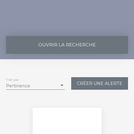
OUVRIR LA RECHERCHE
Vente
Location
Type de bien
Appartement
Trier par
CRÉER UNE ALERTE
Pertinence
Localisation
Montpellier (34080)
Loyer max (€/mois)
Surface min (m²)