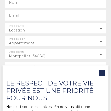
Nom
Email
Type d'offre
Location
Type de bien
Appartement
Localisation
Montpellier (34080)
Loyer max (€/mois)
Surface min (m²)
LE RESPECT DE VOTRE VIE
PRIVÉE EST UNE PRIORITÉ
Pièces min
POUR NOUS
J'accepte le traitement de mes données
Nous utilisons des cookies afin de vous offrir une
personnelles conformément au RGPD. Si vous ne