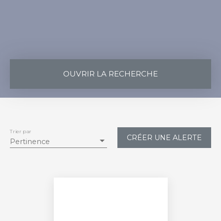
OUVRIR LA RECHERCHE
Vente
Location
Type de bien
Appartement
Trier par
CRÉER UNE ALERTE
Pertinence
Localisation
Montpellier (34090)
Loyer max (€/mois)
Surface min (m²)