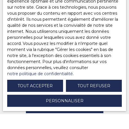
expérience optimale et une communication pertinente
souhaitez pas faire l'objet de prospection
sur notre site. Grace à ces technologies, nous pouvons
commerciale par voie téléphonique, vous pouvez
vous proposer du contenu en rapport avec vos centres
vous inscrire gratuitement sur la liste d'opposition
d'intérêt. Ils nous permettent également d'améliorer la
au démarchage téléphonique, prévu par l'article
qualité de nos services et la convivialité de notre site
L223-1 du code de la consommation, sur le site
internet. Nous utiliserons uniquement les données
Internet www.bloctel.gouv.fr ou par courrier
personnelles pour lesquelles vous avez donné votre
adressé à :
accord. Vous pouvez les modifier à n'importe quel
moment via la rubrique ″Gérer les cookies″ en bas de
Société Worldline, Service Bloctel, CS 61311, 41013
notre site, à l'exception des cookies essentiels à son
BLOIS CEDEX.
fonctionnement. Pour plus d'informations sur vos
données personnelles, veuillez consulter
Pour en savoir plus sur le traitement de vos
notre politique de confidentialité
.
données personnelles, veuillez consulter notre
politique de confidentialité
.
TOUT ACCEPTER
TOUT REFUSER
PERSONNALISER
RECEVOIR DES ANNONCES