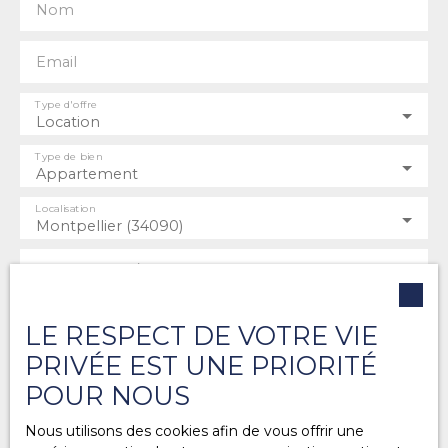
Nom
Email
Type d'offre
Location
Type de bien
Appartement
Localisation
Montpellier (34090)
Loyer max (€/mois)
Surface min (m²)
LE RESPECT DE VOTRE VIE
PRIVÉE EST UNE PRIORITÉ
Pièces min
POUR NOUS
J'accepte le traitement de mes données
Nous utilisons des cookies afin de vous offrir une
personnelles conformément au RGPD. Si vous ne