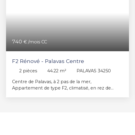
740
€ /mois CC
F2 Rénové - Palavas Centre
2
pièces
44.22
m²
PALAVAS 34250
Centre de Palavas, à 2 pas de la mer,
Appartement de type F2, climatisé, en rez de
chaussée surélevé, composé d'une entrée, salle de
bain, WC indépendant, Belle chambre donnant
sur balcon, Séjour sur balcon également, cuisine
indépendante aménagée et partiellement
équipée. Entièrement rénové. Libre actuellement.
Type de chauffage : Pompe à chaleur Dépôt de
garantie : 680 € Zone NON soumise à