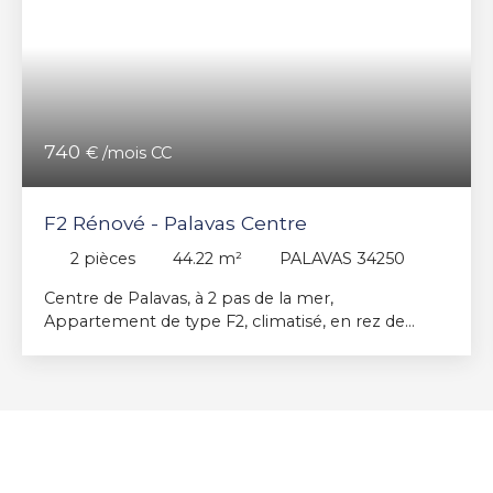
740
€ /mois CC
F2 Rénové - Palavas Centre
2
pièces
44.22
m²
PALAVAS 34250
Centre de Palavas, à 2 pas de la mer,
Appartement de type F2, climatisé, en rez de
chaussée surélevé, composé d'une entrée, salle de
bain, WC indépendant, Belle chambre donnant
sur balcon, Séjour sur balcon également, cuisine
indépendante aménagée et partiellement
équipée. Entièrement rénové. Libre actuellement.
Type de chauffage : Pompe à chaleur Dépôt de
garantie : 680 € Zone NON soumise à